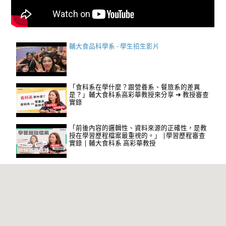
輔大食品科學系 - 學生招生影片
「食科系在學什麼？跟營養系、餐旅系的差異
是？」輔大食科系高彩華教授來分享 ➔ 教授審查
實錄
「前後內容的邏輯性、資料來源的正確性，是教
授在學習歷程檔案最重視的。」 |學習歷程審查
實錄 | 輔大食科系 高彩華教授
輔仁大學食品科學系特色及未來發展說明會 (113
招生直播影片)(音量請開最大)
罐頭的捲封 _ 輔仁大學食品科學系 _ 國良加工教
室EP01