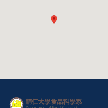
鳳梨罐頭 _ 輔仁大學食品科學系 _ 國良加工教室
EP02
【媒體介紹】來聽聽Youtuber天天都有新鮮事-
章新揭祕輔大食品科學系