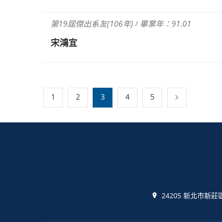
第19屆傑出系友(106年)
畢業年：91.01
/
宋鴻宜
1
2
3
4
5
24205 新北市新莊