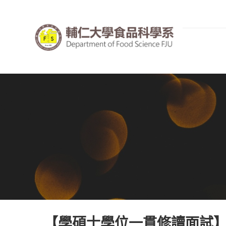
【學碩士學位一貫修讀面試】