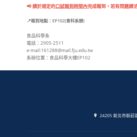
📢 請於規定的
口試報到時間內
完成報到，若有問題請
📍報到地點：
EP102(
食科系辦
)
食品科學系
電話：2905-2511
e-mail:161288@mail.fju.edu.tw
系辦位置：食品科學大樓EP102
24205 新北市新莊