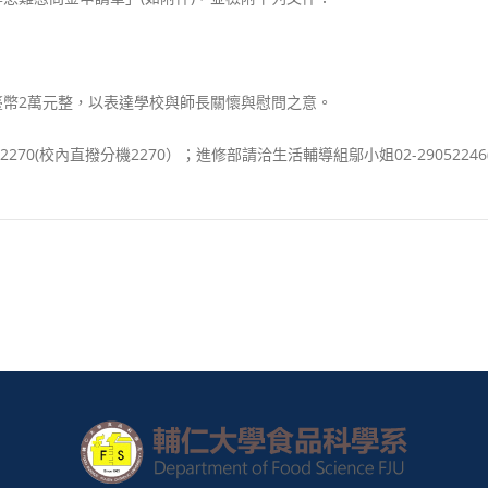
幣2萬元整，以表達學校與師長關懷與慰問之意。
70(校內直撥分機2270）；進修部請洽生活輔導組鄔小姐02-2905224