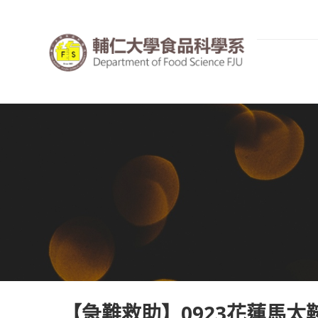
【急難救助】0923花蓮馬太