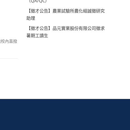
（QA/QC）
【徵才公告】農業試驗所農化組誠徵研究
助理
【徵才公告】品元實業股份有限公司徵求
暑期工讀生
6(校內直撥