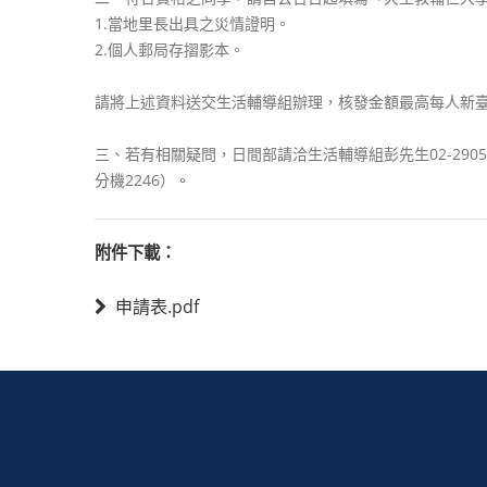
1.當地里長出具之災情證明。
2.個人郵局存摺影本。
請將上述資料送交生活輔導組辦理，核發金額最高每人新臺
三、若有相關疑問，日間部請洽生活輔導組彭先生02-290522
分機2246）。
附件下載：
申請表.pdf