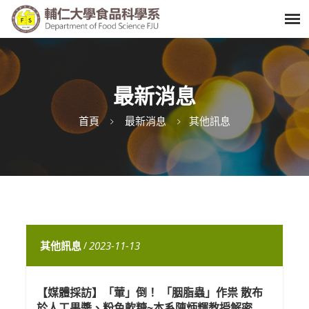
最新消息
首頁
最新消息
其他訊息
其他訊息
/
2023-11-13
【媒體採訪】「葷」倒！ 「胭脂蟲」作祟 散布
於人工果醬、粉色軟糖~本系陳炳輝教授解密